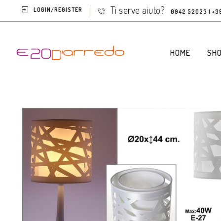
Ti serve aiuto?
LOGIN/REGISTER
0942 52023 | +3
HOME
SH