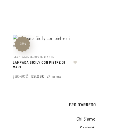
-36%
ILLUMINAZIONE
,
OPERE D'ARTE
LAMPADA SICILY CON PIETRE DI
MARE
200,00
€
129,00
€
IVA Inclusa
AGGIUNGI AL CARRELLO
E20 D’ARREDO
Chi Siamo