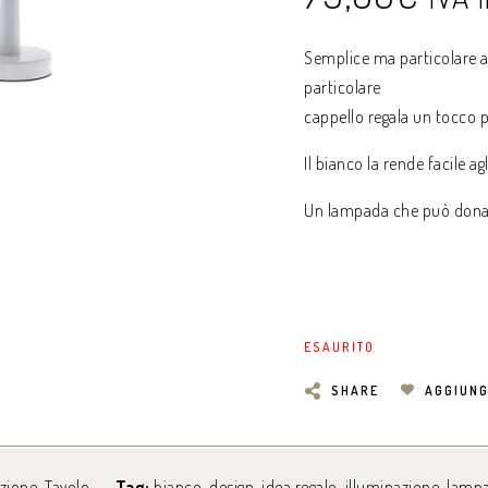
Semplice ma particolare a
particolare
cappello regala un tocco p
Il bianco la rende facile a
Un lampada che può donare
ESAURITO
SHARE
AGGIUNG
azione
,
Tavolo
Tag:
bianco
,
design
,
idea regalo
,
illuminazione
,
lamp