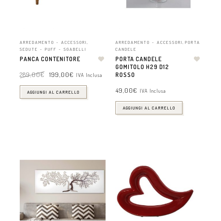
ARREDAMENTO - ACCESSORI
,
ARREDAMENTO - ACCESSORI
,
PORTA
SEDUTE - PUFF - SGABELLI
CANDELE
PANCA CONTENITORE
PORTA CANDELE
GOMITOLO H29 D12
289,00
€
199,00
€
ROSSO
IVA Inclusa
49,00
€
IVA Inclusa
AGGIUNGI AL CARRELLO
AGGIUNGI AL CARRELLO