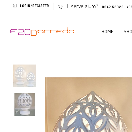
Ti serve aiuto?
LOGIN/REGISTER
0942 52023 | +3
HOME
SH