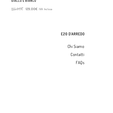
GIALLO E BIANCO
185,00
€
129,00
€
IVA Inclusa
AGGIUNGI AL CARRELLO
E20 D’ARREDO
Chi Siamo
Contatti
FAQs