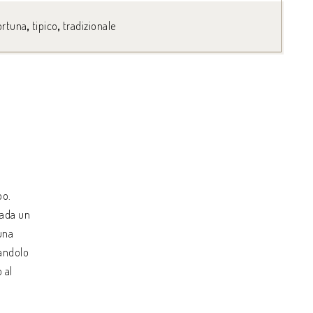
ortuna
,
tipico
,
tradizionale
po.
pada un
una
nandolo
 al