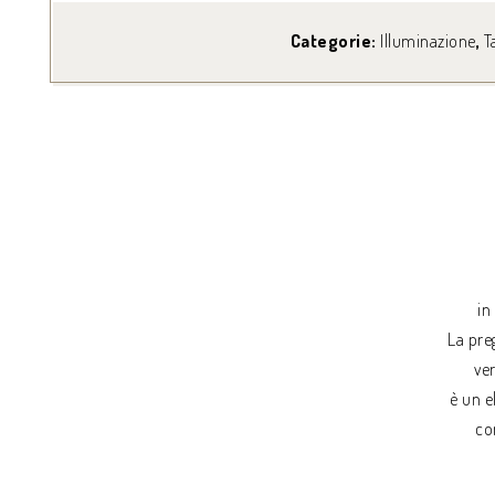
Categorie:
Illuminazione
,
T
in
La pre
ve
è un e
co