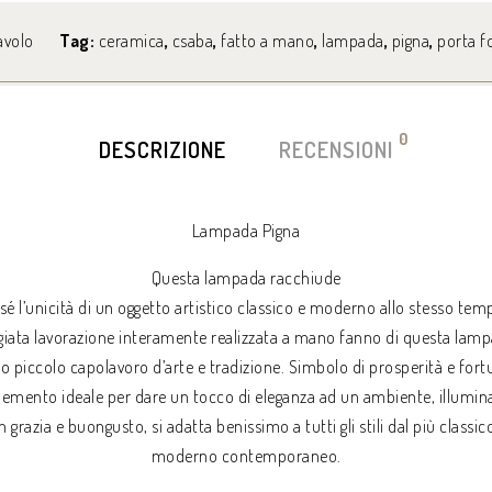
avolo
Tag:
ceramica
,
csaba
,
fatto a mano
,
lampada
,
pigna
,
porta f
0
DESCRIZIONE
RECENSIONI
Lampada Pigna
Questa lampada racchiude
 sé l’unicità di un oggetto artistico classico e moderno allo stesso tem
giata lavorazione interamente realizzata a mano fanno di questa lam
ro piccolo capolavoro d’arte e tradizione. Simbolo di prosperità e fort
lemento ideale per dare un tocco di eleganza ad un ambiente, illumi
n grazia e buongusto, si adatta benissimo a tutti gli stili dal più classico
moderno contemporaneo.