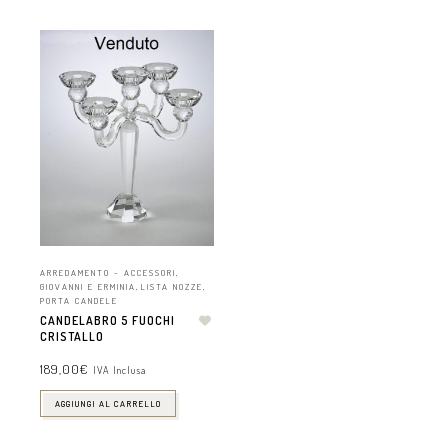
ARREDAMENTO - ACCESSORI
,
GIOVANNI E ERMINIA
,
LISTA NOZZE
,
PORTA CANDELE
CANDELABRO 5 FUOCHI
CRISTALLO
189,00
€
IVA Inclusa
AGGIUNGI AL CARRELLO