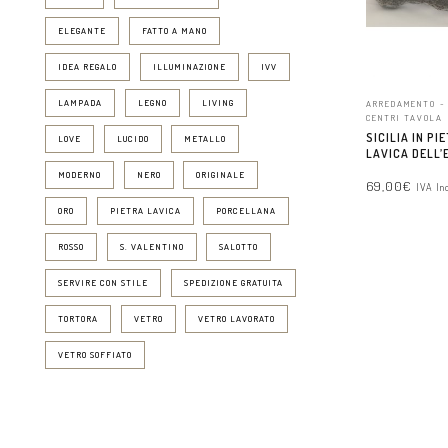
ELEGANTE
FATTO A MANO
IDEA REGALO
ILLUMINAZIONE
IVV
LAMPADA
LEGNO
LIVING
ARREDAMENTO -
CENTRI TAVOLA
SICILIA IN PI
LOVE
LUCIDO
METALLO
LAVICA DELL’
MODERNO
NERO
ORIGINALE
69,00
€
IVA In
ORO
PIETRA LAVICA
PORCELLANA
AGGIUNGI AL 
ROSSO
S. VALENTINO
SALOTTO
SERVIRE CON STILE
SPEDIZIONE GRATUITA
TORTORA
VETRO
VETRO LAVORATO
VETRO SOFFIATO