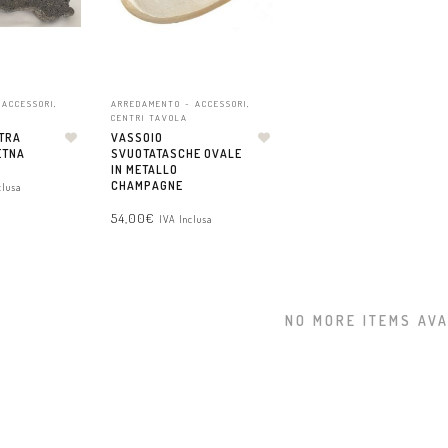
 ACCESSORI
,
ARREDAMENTO - ACCESSORI
,
CENTRI TAVOLA
ETRA
VASSOIO
ETNA
SVUOTATASCHE OVALE
IN METALLO
CHAMPAGNE
clusa
54,00
€
IVA Inclusa
CARRELLO
AGGIUNGI AL CARRELLO
NO MORE ITEMS AVA