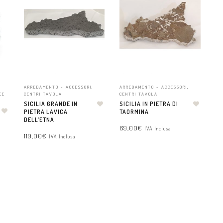
ARREDAMENTO - ACCESSORI
,
ARREDAMENTO - ACCESSORI
,
EE
CENTRI TAVOLA
CENTRI TAVOLA
SICILIA GRANDE IN
SICILIA IN PIETRA DI
PIETRA LAVICA
TAORMINA
DELL’ETNA
69,00
€
IVA Inclusa
119,00
€
IVA Inclusa
AGGIUNGI AL CARRELLO
AGGIUNGI AL CARRELLO