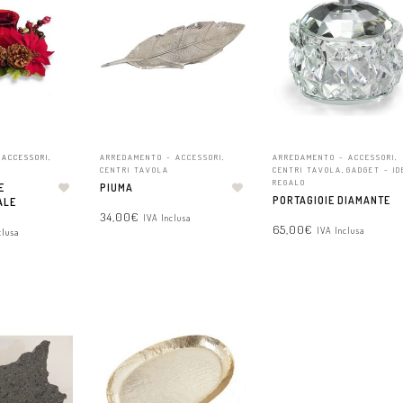
 ACCESSORI
,
ARREDAMENTO - ACCESSORI
,
ARREDAMENTO - ACCESSORI
,
CENTRI TAVOLA
CENTRI TAVOLA
,
GADGET - ID
REGALO
E
PIUMA
PORTAGIOIE DIAMANTE
ALE
34,00
€
IVA Inclusa
65,00
€
IVA Inclusa
clusa
AGGIUNGI AL CARRELLO
AGGIUNGI AL CARRELLO
CARRELLO