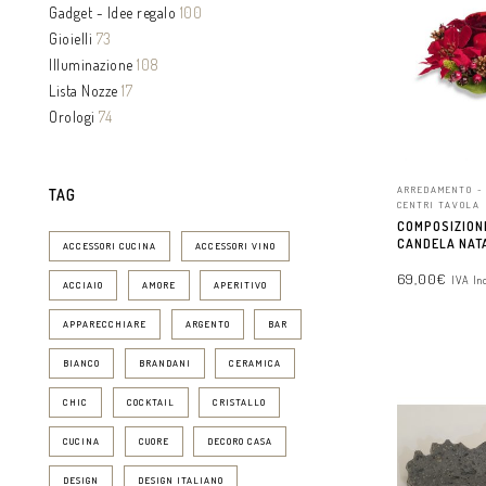
Gadget - Idee regalo
100
Gioielli
73
Illuminazione
108
Lista Nozze
17
Orologi
74
ARREDAMENTO -
TAG
CENTRI TAVOLA
COMPOSIZION
CANDELA NAT
ACCESSORI CUCINA
ACCESSORI VINO
69,00
€
IVA In
ACCIAIO
AMORE
APERITIVO
APPARECCHIARE
ARGENTO
BAR
AGGIUNGI AL 
BIANCO
BRANDANI
CERAMICA
CHIC
COCKTAIL
CRISTALLO
CUCINA
CUORE
DECORO CASA
DESIGN
DESIGN ITALIANO