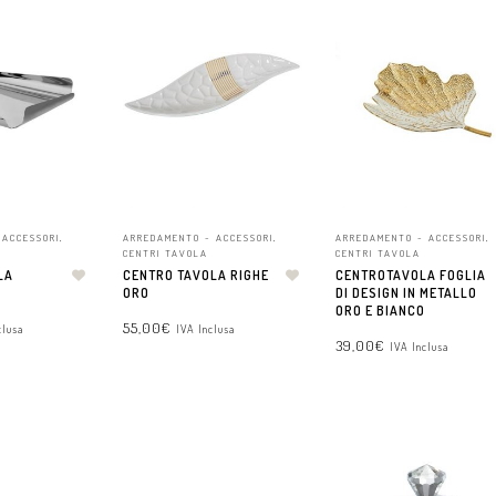
 ACCESSORI
,
ARREDAMENTO - ACCESSORI
,
ARREDAMENTO - ACCESSORI
,
CENTRI TAVOLA
CENTRI TAVOLA
LA
CENTRO TAVOLA RIGHE
CENTROTAVOLA FOGLIA
ORO
DI DESIGN IN METALLO
ORO E BIANCO
55,00
€
clusa
IVA Inclusa
39,00
€
IVA Inclusa
CARRELLO
AGGIUNGI AL CARRELLO
AGGIUNGI AL CARRELLO