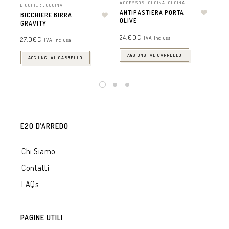
ACCESSORI CUCINA
,
CUCINA
BICCHIERI
,
CUCINA
ACC
ANTIPASTIERA PORTA
BICCHIERE BIRRA
PO
OLIVE
GRAVITY
18,
24,00
€
IVA Inclusa
27,00
€
IVA Inclusa
AGGIUNGI AL CARRELLO
AGGIUNGI AL CARRELLO
E20 D’ARREDO
Chi Siamo
Contatti
FAQs
PAGINE UTILI