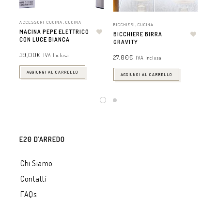
ACCESSORI CUCINA
,
CUCINA
BICCHIERI
,
CUCINA
ACC
MACINA PEPE ELETTRICO
BICCHIERE BIRRA
TE
CON LUCE BIANCA
GRAVITY
OR
39,00
€
IVA Inclusa
27,00
€
19,
IVA Inclusa
AGGIUNGI AL CARRELLO
AGGIUNGI AL CARRELLO
E20 D’ARREDO
Chi Siamo
Contatti
FAQs