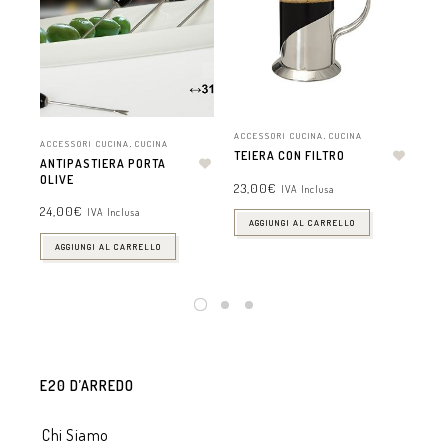
ACCESSORI CUCINA
,
CUCINA
ACCESSORI CUCINA
,
CUCINA
ACC
TEIERA CON FILTRO
ANTIPASTIERA PORTA
PO
OLIVE
MA
23,00
€
IVA Inclusa
24,00
€
16,
IVA Inclusa
AGGIUNGI AL CARRELLO
AGGIUNGI AL CARRELLO
E20 D’ARREDO
Chi Siamo