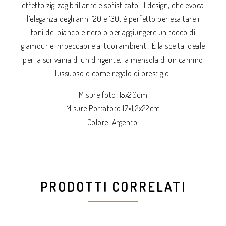
effetto zig-zag brillante e sofisticato. Il design, che evoca
l’eleganza degli anni ’20 e ’30, è perfetto per esaltare i
toni del bianco e nero o per aggiungere un tocco di
glamour e impeccabile ai tuoi ambienti. È la scelta ideale
per la scrivania di un dirigente, la mensola di un camino
lussuoso o come regalo di prestigio.
Misure foto: 15x20cm
Misure Portafoto:17×1,2x22cm
Colore: Argento
PRODOTTI CORRELATI