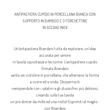
ANTIPASTIERA CUPIDO IN PORCELLANA BIANCA CON
SUPPORTO IN BAMBOO E 3 FORCHETTINE
IN ACCIAIO INOX
Un’antipastiera Brandani tutta da esplorare, un’idea
accurata per servire
in tavola squisitezze e leccornie. L’antipastiera cupido
firmata Brandani
vanta sei ciotoline in porcellana, che alternano la forma
a cuore ed a onda. Sbizzarrisciti
riempiendole con i salatini e gli stuzzichini più deliziosi,
creando sulla tua tavola
un pre dinner da mille ed una notte! Esprimiti al meglio…
con Brandani