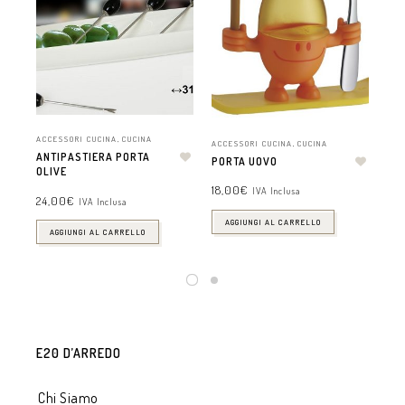
ACCESSORI CUCINA
,
CUCINA
ACC
ACCESSORI CUCINA
,
CUCINA
ANTIPASTIERA PORTA
PO
PORTA UOVO
OLIVE
MA
18,00
€
IVA Inclusa
24,00
€
16,
IVA Inclusa
AGGIUNGI AL CARRELLO
AGGIUNGI AL CARRELLO
E20 D’ARREDO
Chi Siamo