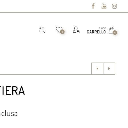
0,00
€
CARRELLO
0
0
TIERA
nclusa