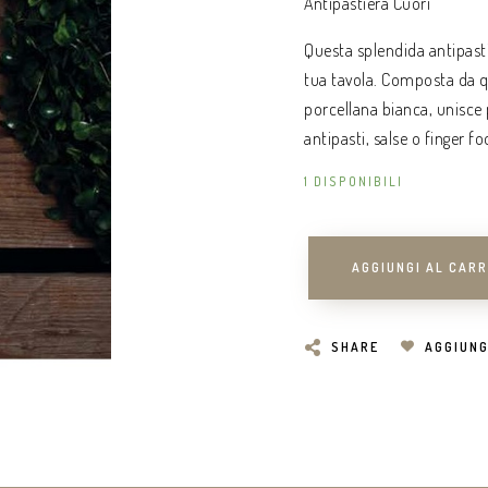
Antipastiera Cuori
Questa splendida antipastie
tua tavola. Composta da qu
porcellana bianca, unisce p
antipasti, salse o finger f
1 DISPONIBILI
AGGIUNGI AL CAR
SHARE
AGGIUNG