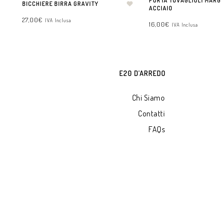
PORTA TOVAGLIOLI MARG
BICCHIERE BIRRA GRAVITY
ACCIAIO
27,00
€
IVA Inclusa
16,00
€
IVA Inclusa
AGGIUNGI AL CARRELLO
AGGIUNGI AL CARRELLO
E20 D’ARREDO
Chi Siamo
Contatti
FAQs