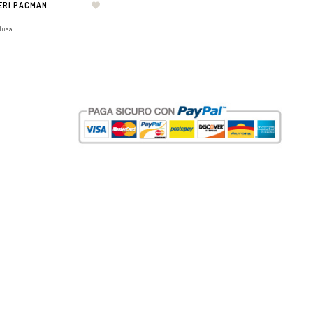
ERI PACMAN
lusa
CARRELLO