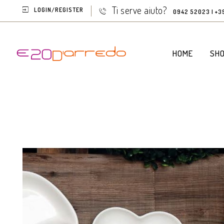
Ti serve aiuto?
LOGIN/REGISTER
0942 52023 | +3
HOME
SH