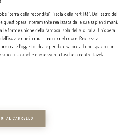
a
be “terra della fecondità”, “isola della fertilità”. Dall’estro del
e quest’opera interamente realizzata dalle sue sapienti mani,
alle forme uniche della famosa isola del sud Italia. Un’opera
dell’isola e che in molti hanno nel cuore. Realizzata
aormina è l’oggetto ideale per dare valore ad uno spazio con
i pratico uso anche come svuota tasche o centro tavola.
GI AL CARRELLO