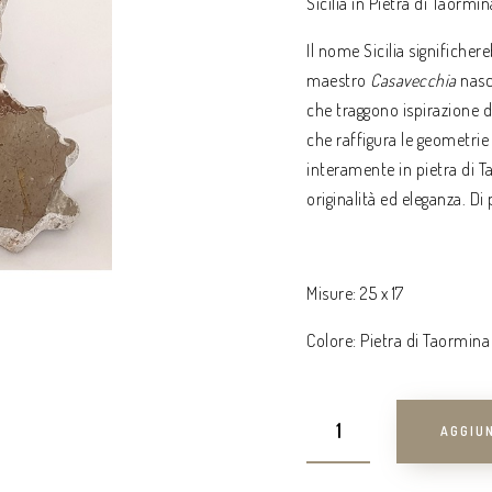
Sicilia in Pietra di Taormin
Il nome Sicilia significhereb
maestro
Casavecchia
nasc
che traggono ispirazione d
che raffigura le geometrie 
interamente in pietra di T
originalità ed eleganza. D
Misure: 25 x 17
Colore: Pietra di Taormina
AGGIUN