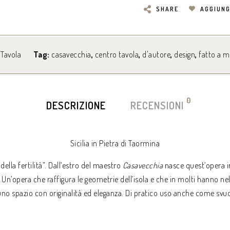
SHARE
AGGIUNG
 Tavola
Tag:
casavecchia
,
centro tavola
,
d'autore
,
design
,
fatto a 
0
DESCRIZIONE
RECENSIONI
Sicilia in Pietra di Taormina
 della fertilità”. Dall’estro del maestro
Casavecchia
nasce quest’opera i
. Un’opera che raffigura le geometrie dell’isola e che in molti hanno ne
uno spazio con originalità ed eleganza. Di pratico uso anche come svu