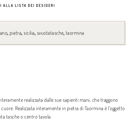
I ALLA LISTA DEI DESIDERI
mano
,
pietra
,
sicilia
,
svuotatasche
,
taormina
nteramente realizzata dalle sue sapienti mani, che traggono
l cuore. Realizzata interamente in pietra di Taormina è l’oggetto
ota tasche o centro tavola.