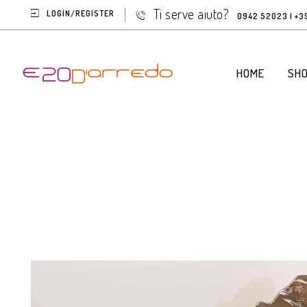
Ti serve aiuto?
LOGIN/REGISTER
0942 52023 | +3
HOME
SH